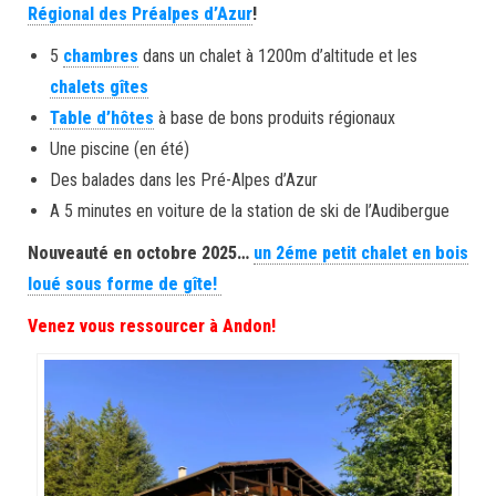
Régional des Préalpes d’Azur
!
5
chambres
dans un chalet à 1200m d’altitude et les
chalets gîtes
Table d’hôtes
à base de bons produits régionaux
Une piscine (en été)
Des balades dans les Pré-Alpes d’Azur
A 5 minutes en voiture de la station de ski de l’Audibergue
Nouveauté en octobre 2025…
un 2éme petit chalet en bois
loué sous forme de gîte!
Venez vous ressourcer à Andon!