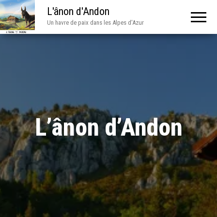
L'ânon d'Andon
Un havre de paix dans les Alpes d'Azur
L’ânon d’Andon