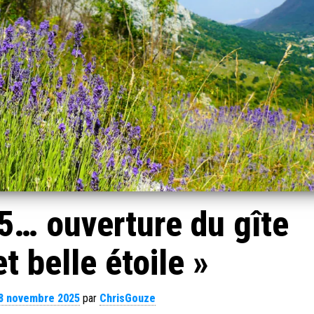
5… ouverture du gîte
t belle étoile »
8 novembre 2025
par
ChrisGouze