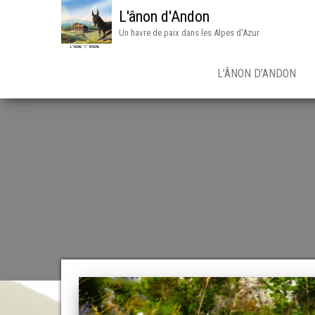
L'ânon d'Andon
Un havre de paix dans les Alpes d'Azur
L’ÂNON D’ANDON