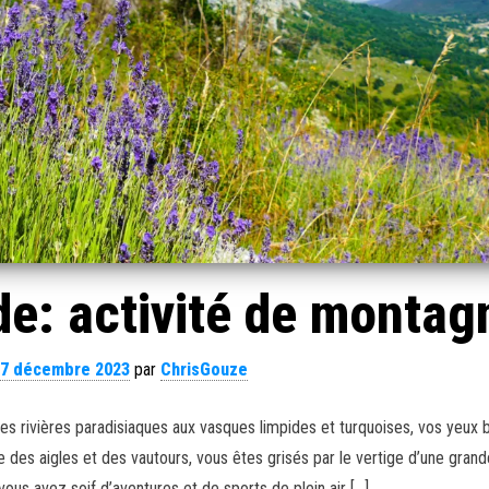
e: activité de montag
7 décembre 2023
par
ChrisGouze
 rivières paradisiaques aux vasques limpides et turquoises, vos yeux br
ge des aigles et des vautours, vous êtes grisés par le vertige d’une grand
ous avez soif d’aventures et de sports de plein air […]