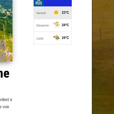
ne
illent à
e voie