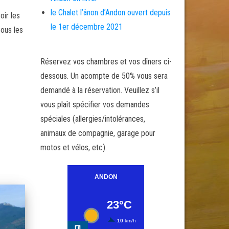
le Chalet l’ânon d’Andon ouvert depuis
oir les
le 1er décembre 2021
sous les
Réservez vos chambres et vos dîners ci-
dessous. Un acompte de 50% vous sera
demandé à la réservation. Veuillez s’il
vous plaît spécifier vos demandes
spéciales (allergies/intolérances,
animaux de compagnie, garage pour
motos et vélos, etc).