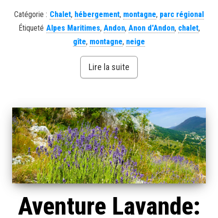
Catégorie :
Chalet
,
hébergement
,
montagne
,
parc régional
Étiqueté
Alpes Maritimes
,
Andon
,
Anon d'Andon
,
chalet
,
gîte
,
montagne
,
neige
Lire la suite
Aventure Lavande: