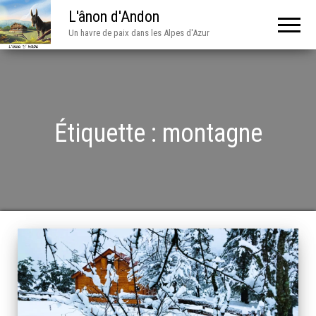
L'ânon d'Andon
Un havre de paix dans les Alpes d'Azur
Étiquette :
montagne