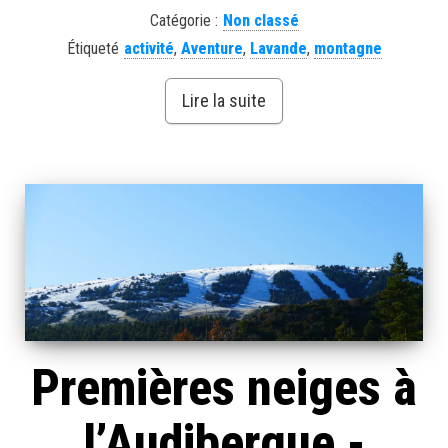
Catégorie :
Non classé
Étiqueté
activité
,
Aventure
,
Lavande
,
montagne
Lire la suite
Premières neiges à
l’Audibergue -