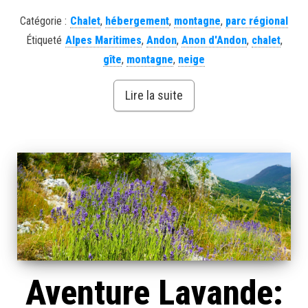
Catégorie :
Chalet
,
hébergement
,
montagne
,
parc régional
Étiqueté
Alpes Maritimes
,
Andon
,
Anon d'Andon
,
chalet
,
gîte
,
montagne
,
neige
Lire la suite
Aventure Lavande: