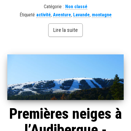
Catégorie :
Non classé
Étiqueté
activité
,
Aventure
,
Lavande
,
montagne
Lire la suite
Premières neiges à
l’Audibergue -