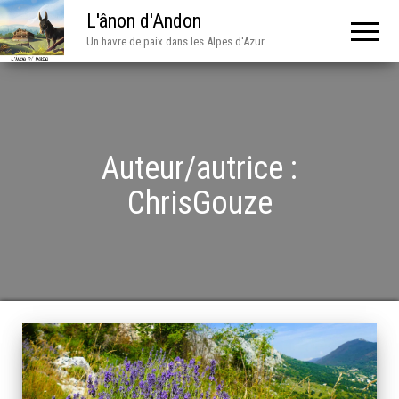
L'ânon d'Andon
Un havre de paix dans les Alpes d'Azur
Auteur/autrice :
ChrisGouze