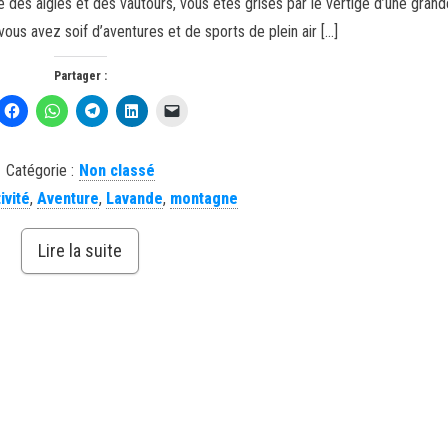
ge des aigles et des vautours, vous êtes grisés par le vertige d’une grand
ous avez soif d’aventures et de sports de plein air […]
Partager :
Catégorie :
Non classé
ivité
,
Aventure
,
Lavande
,
montagne
Lire la suite