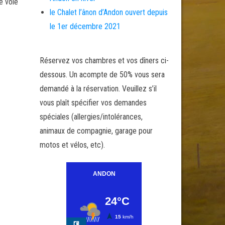
e voie
le Chalet l’ânon d’Andon ouvert depuis
le 1er décembre 2021
Réservez vos chambres et vos dîners ci-
dessous. Un acompte de 50% vous sera
demandé à la réservation. Veuillez s’il
vous plaît spécifier vos demandes
spéciales (allergies/intolérances,
animaux de compagnie, garage pour
motos et vélos, etc).