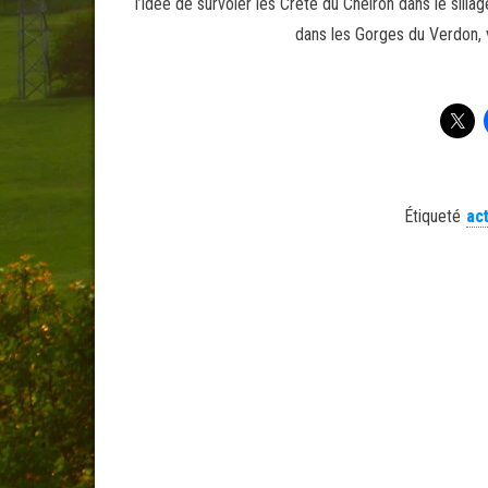
l’idée de survoler les Crête du Cheiron dans le silla
dans les Gorges du Verdon, v
Étiqueté
act