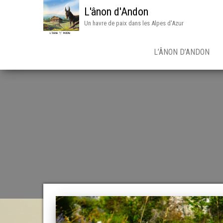
L'ânon d'Andon
Un havre de paix dans les Alpes d'Azur
L’ÂNON D’ANDON