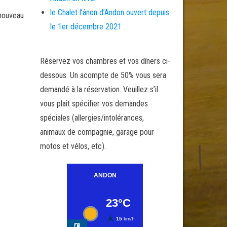
le Chalet l’ânon d’Andon ouvert depuis
 nouveau
le 1er décembre 2021
Réservez vos chambres et vos dîners ci-
dessous. Un acompte de 50% vous sera
demandé à la réservation. Veuillez s’il
vous plaît spécifier vos demandes
spéciales (allergies/intolérances,
animaux de compagnie, garage pour
motos et vélos, etc).