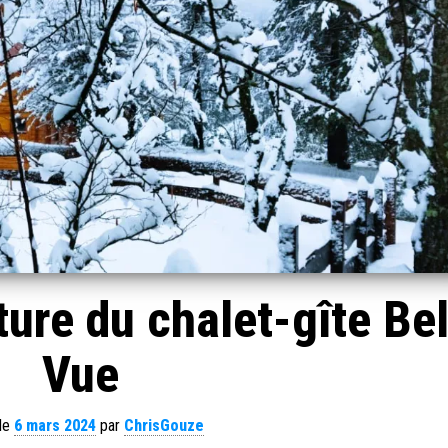
ure du chalet-gîte Bel
Vue
 le
6 mars 2024
par
ChrisGouze