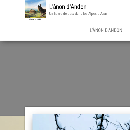
L'ânon d'Andon
Un havre de paix dans les Alpes d'Azur
L’ÂNON D’ANDON