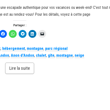
fre une escapade authentique pour vos vacances ou week-end! C’est tout
eige est au rendez-vous! Pour les détails, voyez à cette page
Partager :
t
,
hébergement
,
montagne
,
parc régional
Andon
,
Anon d'Andon
,
chalet
,
gîte
,
montagne
,
neige
Lire la suite