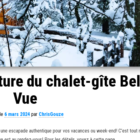
ure du chalet-gîte Bel
Vue
 le
6 mars 2024
par
ChrisGouze
fre une escapade authentique pour vos vacances ou week-end! C’est tout
eige est au rendez-vous! Pour les détails, voyez à cette page