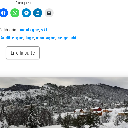
Partager :
Catégorie :
montagne
,
ski
,
Audibergue
,
luge
,
montagne
,
neige
,
ski
Lire la suite