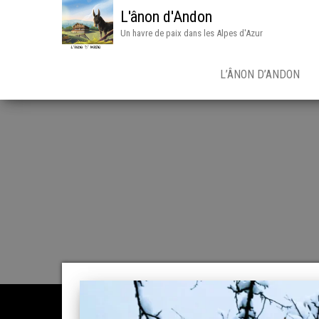
L'ânon d'Andon
Un havre de paix dans les Alpes d'Azur
L’ÂNON D’ANDON