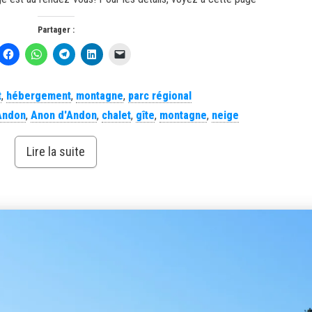
Partager :
t
,
hébergement
,
montagne
,
parc régional
Andon
,
Anon d'Andon
,
chalet
,
gîte
,
montagne
,
neige
Lire la suite