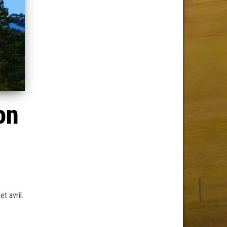
on
t avril.