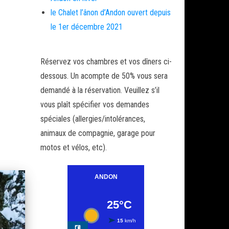
le Chalet l’ânon d’Andon ouvert depuis
le 1er décembre 2021
Réservez vos chambres et vos dîners ci-
dessous. Un acompte de 50% vous sera
demandé à la réservation. Veuillez s’il
vous plaît spécifier vos demandes
spéciales (allergies/intolérances,
animaux de compagnie, garage pour
motos et vélos, etc).