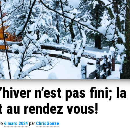
iver n’est pas fini; la
t au rendez vous!
 le
6 mars 2024
par
ChrisGouze