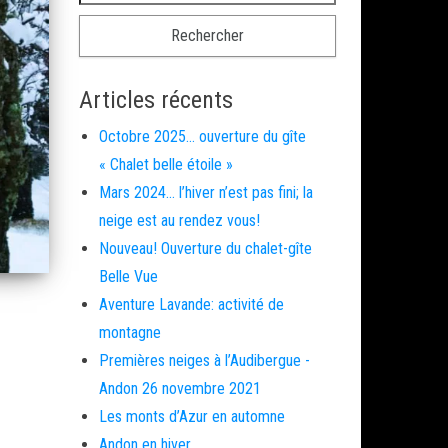
Articles récents
Octobre 2025… ouverture du gîte
« Chalet belle étoile »
Mars 2024… l’hiver n’est pas fini; la
neige est au rendez vous!
Nouveau! Ouverture du chalet-gîte
Belle Vue
Aventure Lavande: activité de
montagne
Premières neiges à l’Audibergue -
Andon 26 novembre 2021
Les monts d’Azur en automne
Andon en hiver