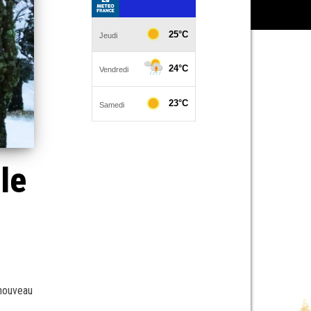
le
 nouveau