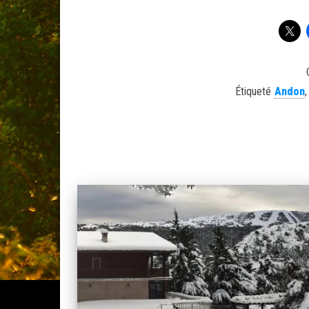
Étiqueté
Andon