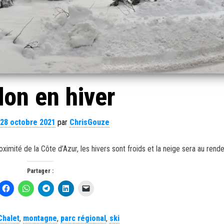
on en hiver
28 octobre 2021
par
ChrisGouze
ximité de la Côte d’Azur, les hivers sont froids et la neige sera au rend
Partager :
Chalet
,
montagne
,
parc régional
,
ski