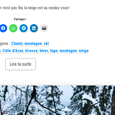
 n’est pas fini; la neige est au rendez vous!
Partager :
gorie :
Chalet
,
montagne
,
ski
e
,
Côte d'Azur
,
Grasse
,
hiver
,
luge
,
montagne
,
neige
Lire la suite