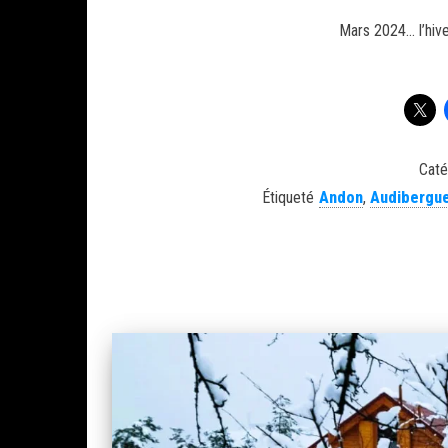
Mars 2024… l’hiver
Caté
Étiqueté
Andon
,
Audibergu