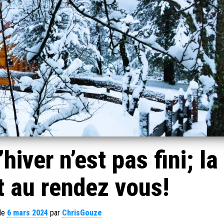
iver n’est pas fini; la
t au rendez vous!
 le
6 mars 2024
par
ChrisGouze