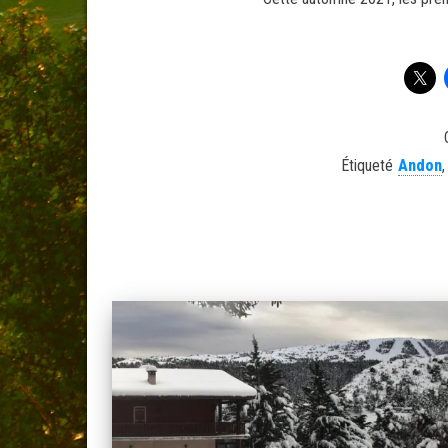
Étiqueté
Andon