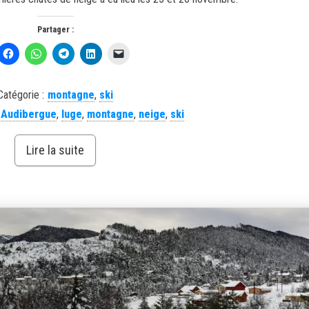
Partager :
Catégorie :
montagne
,
ski
,
Audibergue
,
luge
,
montagne
,
neige
,
ski
Lire la suite