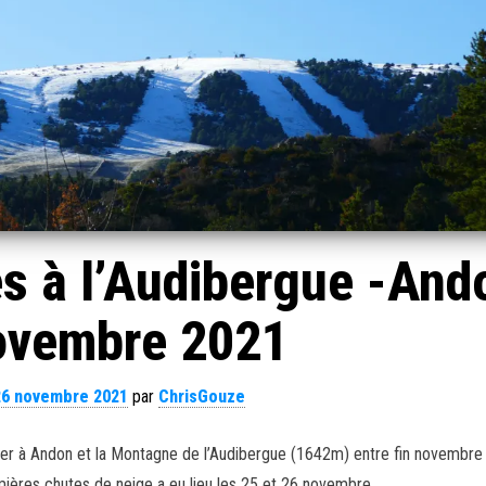
s à l’Audibergue -And
ovembre 2021
26 novembre 2021
par
ChrisGouze
eiger à Andon et la Montagne de l’Audibergue (1642m) entre fin novembre e
ières chutes de neige a eu lieu les 25 et 26 novembre.