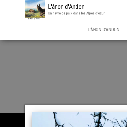
L'ânon d'Andon
Un havre de paix dans les Alpes d'Azur
L’ÂNON D’ANDON