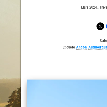
Mars 2024… l’hiver
Caté
Étiqueté
Andon
,
Audibergu