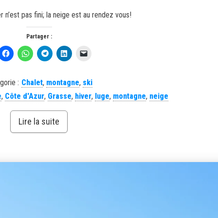
 n’est pas fini; la neige est au rendez vous!
Partager :
gorie :
Chalet
,
montagne
,
ski
e
,
Côte d'Azur
,
Grasse
,
hiver
,
luge
,
montagne
,
neige
Lire la suite