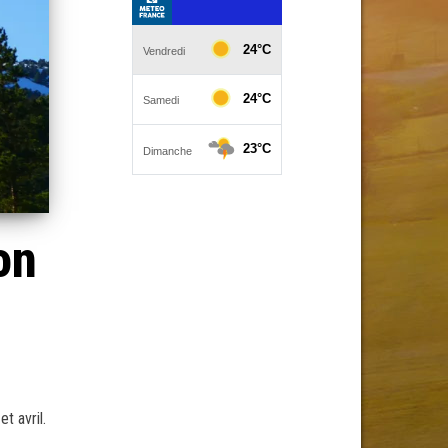
on
t avril.