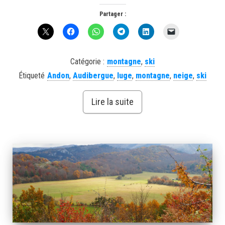
Partager :
Catégorie :
montagne
,
ski
Étiqueté
Andon
,
Audibergue
,
luge
,
montagne
,
neige
,
ski
Lire la suite